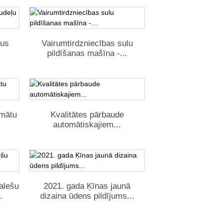
lus
Vairumtirdzniecības sulu
pildīšanas mašīna -...
omātu
Kvalitātes pārbaude
automātiskajiem...
alešu
2021. gada Ķīnas jaunā
.
dizaina ūdens pildījums...