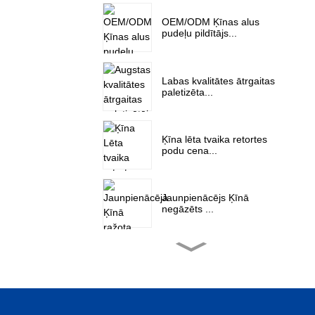
OEM/ODM Ķīnas alus
pudeļu pildītājs...
Labas kvalitātes ātrgaitas
paletizēta...
Ķīna lēta tvaika retortes
podu cena...
Jaunpienācējs Ķīnā
negāzēts ...
Ķīna lēta horizontāla
iekšējā ...