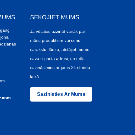
 MUMS
SEKOJIET MUMS
ggang
Ja vēlaties uzzināt vairāk par
jons,
mūsu produktiem vai cenu
edzjanas
sarakstu, lūdzu, atstājiet mums
savu e-pasta adresi, un mēs
sazināsimies ar jums 24 stundu
laikā.
com
Sazinieties Ar Mums
y.com