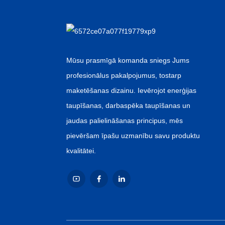
Zema cena karstlīmes
etiķetēm...
Ķīnas vairumtirdzniecības
ūdens izsmidzināšanas
retor...
Mūsu prasmīgā komanda sniegs Jums
profesionālus pakalpojumus, tostarp
rūpnīcas tirdzniecības
vietas gāzētiem
maketēšanas dizainu. Ievērojot enerģijas
dzērieniem...
taupīšanas, darbaspēka taupīšanas un
jaudas palielināšanas principus, mēs
pievēršam īpašu uzmanību savu produktu
kvalitātei.