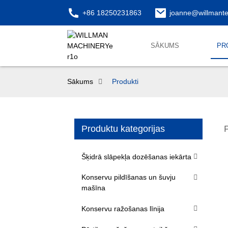
+86 18250231863
joanne@willmant
SĀKUMS
PR
Sākums
Produkti
Produktu kategorijas
Šķidrā slāpekļa dozēšanas iekārta
Konservu pildīšanas un šuvju
mašīna
Konservu ražošanas līnija