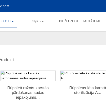
ec.com
ODUKTI
ZIŅAS
BIEŽI UZDOTIE JAUTĀJUMI
Produkti
Rūpnīcā ražots karstās
Rūpnīcas lēta karst
pārdošanas sodas
sterilizācija A...
iepakojums...