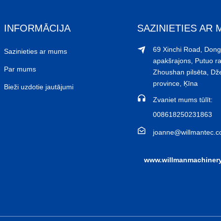
INFORMĀCIJA
SAZINIETIES AR
69 Xinchi Road, Don
Sazinieties ar mums
apakšrajons, Putuo ra
Par mums
Zhoushan pilsēta, Dž
province, Ķīna
Bieži uzdotie jautājumi
Zvaniet mums tūlīt:
008618250231863
joanne@willmantec.
www.willmanmachiner