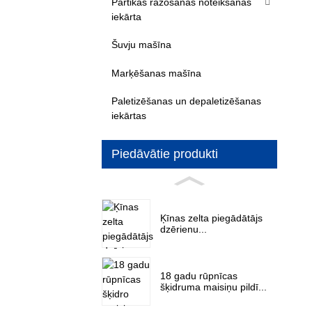
Pārtikas ražošanas noteikšanas
iekārta
Šuvju mašīna
Marķēšanas mašīna
Paletizēšanas un depaletizēšanas
iekārtas
Piedāvātie produkti
Ķīnas zelta piegādātājs
dzērienu...
18 gadu rūpnīcas
šķidruma maisiņu pildī...