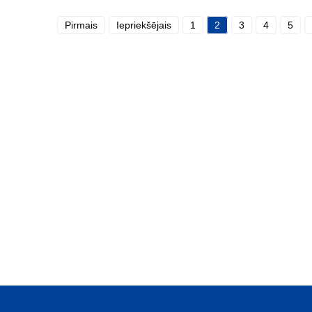
Pirmais
Iepriekšējais
1
2
3
4
5