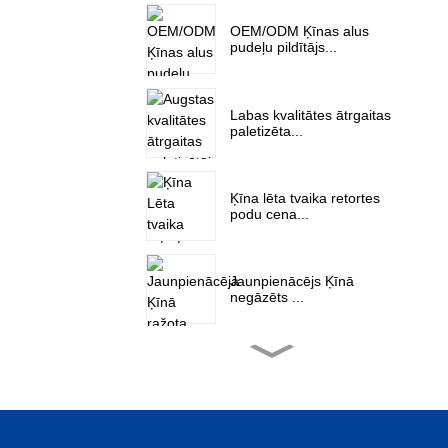
OEM/ODM Ķīnas alus
pudeļu pildītājs...
Labas kvalitātes ātrgaitas
paletizēta...
Ķīna lēta tvaika retortes
podu cena...
Jaunpienācējs Ķīnā
negāzēts ...
Ķīna lēta horizontāla
iekšējā ...