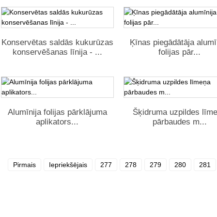
Konservētas saldās kukurūzas
Ķīnas piegādātāja alumī
konservēšanas līnija - ...
folijas pār...
Alumīnija folijas pārklājuma
Šķidruma uzpildes līm
aplikators...
pārbaudes m...
Pirmais
Iepriekšējais
277
278
279
280
281