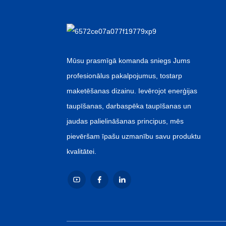
Zema cena karstlīmes
etiķetēm...
Ķīnas vairumtirdzniecības
ūdens izsmidzināšanas
retor...
Mūsu prasmīgā komanda sniegs Jums
profesionālus pakalpojumus, tostarp
rūpnīcas tirdzniecības
vietas gāzētiem
maketēšanas dizainu. Ievērojot enerģijas
dzērieniem...
taupīšanas, darbaspēka taupīšanas un
jaudas palielināšanas principus, mēs
pievēršam īpašu uzmanību savu produktu
kvalitātei.