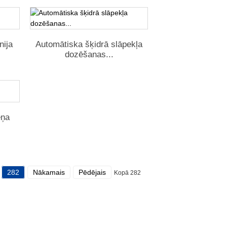
nija
Automātiska šķidrā slāpekļa
dozēšanas...
eņa
282
Nākamais
Pēdējais
Kopā 282