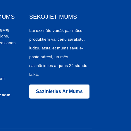
 MUMS
SEKOJIET MUMS
ggang
Lai uzzinātu vairāk par mūsu
jons,
produktiem vai cenu sarakstu,
edzjanas
lūdzu, atstājiet mums savu e-
pasta adresi, un mēs
sazināsimies ar jums 24 stundu
laikā.
com
Sazinieties Ar Mums
y.com