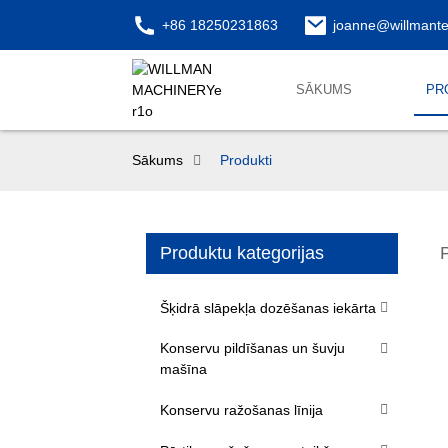
+86 18250231863
joanne@willmant
SĀKUMS
PR
Sākums
Produkti
Produktu kategorijas
Šķidrā slāpekļa dozēšanas iekārta
Konservu pildīšanas un šuvju
mašīna
Konservu ražošanas līnija