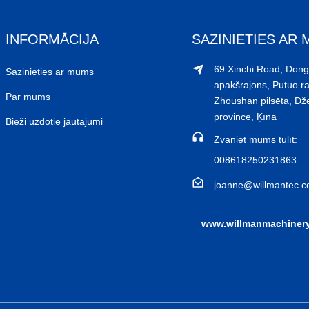
INFORMĀCIJA
SAZINIETIES AR
69 Xinchi Road, Don
Sazinieties ar mums
apakšrajons, Putuo ra
Par mums
Zhoushan pilsēta, Dž
province, Ķīna
Bieži uzdotie jautājumi
Zvaniet mums tūlīt:
008618250231863
joanne@willmantec.
www.willmanmachiner