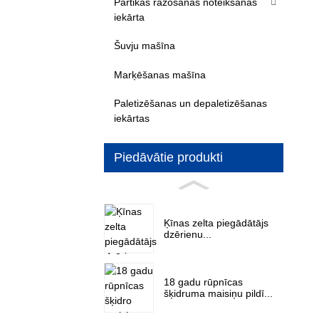
Pārtikas ražošanas noteikšanas
iekārta
Šuvju mašīna
Marķēšanas mašīna
Paletizēšanas un depaletizēšanas
iekārtas
Piedāvātie produkti
Ķīnas zelta piegādātājs
dzērienu...
18 gadu rūpnīcas
šķidruma maisiņu pildī...